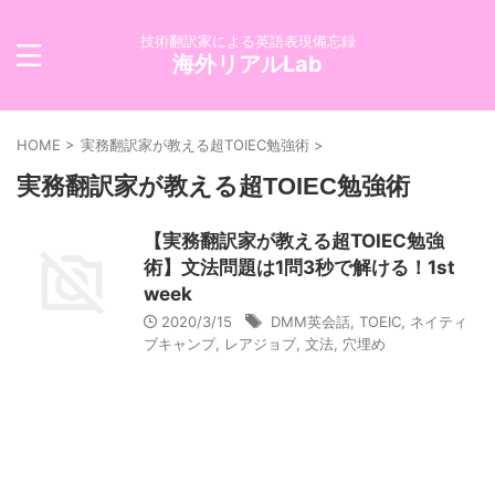
技術翻訳家による英語表現備忘録
海外リアルLab
HOME
>
実務翻訳家が教える超TOIEC勉強術
>
実務翻訳家が教える超TOIEC勉強術
【実務翻訳家が教える超TOIEC勉強
術】文法問題は1問3秒で解ける！1st
week
2020/3/15
DMM英会話
,
TOEIC
,
ネイティ
ブキャンプ
,
レアジョブ
,
文法
,
穴埋め