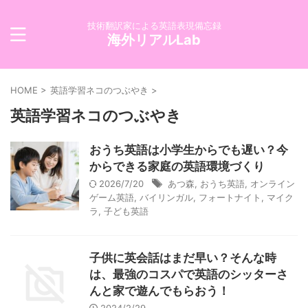
技術翻訳家による英語表現備忘録
海外リアルLab
HOME
>
英語学習ネコのつぶやき
>
英語学習ネコのつぶやき
おうち英語は小学生からでも遅い？今
からできる家庭の英語環境づくり
2026/7/20
あつ森
,
おうち英語
,
オンライン
ゲーム英語
,
バイリンガル
,
フォートナイト
,
マイク
ラ
,
子ども英語
子供に英会話はまだ早い？そんな時
は、最強のコスパで英語のシッターさ
んと家で遊んでもらおう！