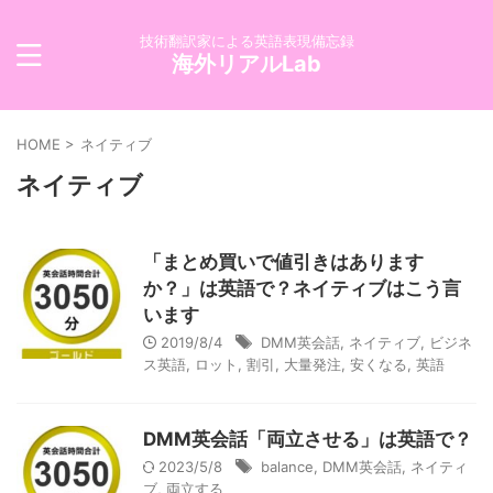
技術翻訳家による英語表現備忘録
海外リアルLab
HOME
>
ネイティブ
ネイティブ
「まとめ買いで値引きはあります
か？」は英語で？ネイティブはこう言
います
2019/8/4
DMM英会話
,
ネイティブ
,
ビジネ
ス英語
,
ロット
,
割引
,
大量発注
,
安くなる
,
英語
DMM英会話「両立させる」は英語で？
2023/5/8
balance
,
DMM英会話
,
ネイティ
ブ
,
両立する